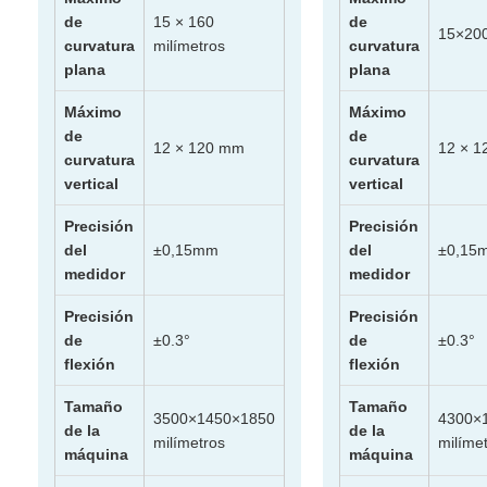
de
15 × 160
de
15×20
curvatura
milímetros
curvatura
plana
plana
Máximo
Máximo
de
de
12 × 120 mm
12 × 
curvatura
curvatura
vertical
vertical
Precisión
Precisión
del
±0,15mm
del
±0,15
medidor
medidor
Precisión
Precisión
de
±0.3°
de
±0.3°
flexión
flexión
Tamaño
Tamaño
3500×1450×1850
4300×
de la
de la
milímetros
milíme
máquina
máquina