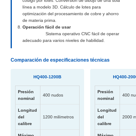
código por lotes. Conversión de dibujo de una sola
línea a modelo 3D. Cálculo de lotes para
optimización del procesamiento de cobre y ahorro
de materia prima.
Operación fácil de usar
Sistema operativo CNC fácil de operar
adecuado para varios niveles de habilidad.
Comparación de especificaciones técnicas
HQ400-1200B
HQ400-200
Presión
Presión
400 nudos
400 nu
nominal
nominal
Longitud
Longitud
del
1200 milímetros
del
2000 m
calibre
calibre
Máximo
Máximo