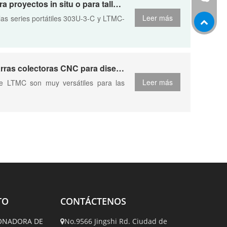
¿La máquina de barras colectoras "3 en 1" es adecuada para proyectos in situ o para talleres australianos más pequeños?
WeChat
Leer más
las series portátiles 303U-3-C y LTMC-
¿Qué capacidades de plegado ofrecen sus máquinas de barras colectoras CNC para diseños complejos de aparamenta?
Leer más
e LTMC son muy versátiles para las
TO
CONTÁCTENOS
ONADORA DE
No.9566 Jingshi Rd. Ciudad de
