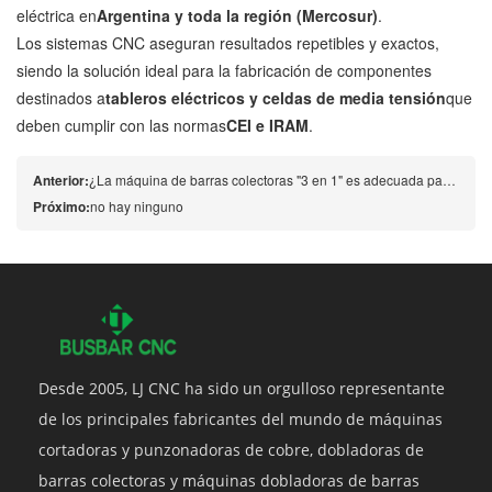
eléctrica en
Argentina y toda la región (Mercosur)
.
Los sistemas CNC aseguran resultados repetibles y exactos,
siendo la solución ideal para la fabricación de componentes
destinados a
tableros eléctricos y celdas de media tensión
que
deben cumplir con las normas
CEI e IRAM
.
Anterior:
¿La máquina de barras colectoras "3 en 1" es adecuada para proyectos in situ o para talleres australianos más pequeños?
Próximo:
no hay ninguno
Desde 2005, LJ CNC ha sido un orgulloso representante
de los principales fabricantes del mundo de máquinas
cortadoras y punzonadoras de cobre, dobladoras de
barras colectoras y máquinas dobladoras de barras