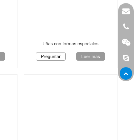
Leanne
+86138
Uñas con formas especiales
s
Preguntar
Leer más
leanne.l
WeChat