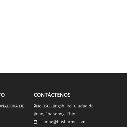
TO
CONTÁCTENOS
ONADORA DE
No.9566 Jingshi Rd. Ciudad de

Jinan, Shandong, China
Leanne@busbarmc.com
