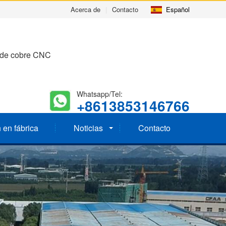
Acerca de
|
Contacto
Español
s de cobre CNC
Whatsapp/Tel:
+8613853146766
 en fábrica
Noticias
Contacto