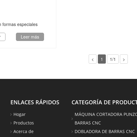
 formas especiales
r
Leer más
<
1
1/1
>
ENLACES RÁPIDOS
CATEGORÍA DE PRODUC
Hogar
MÁQUINA CORTADORA PUNZ
Productos
BARRAS CNC
Acerca de
DOBLADORA DE BARRAS CNC